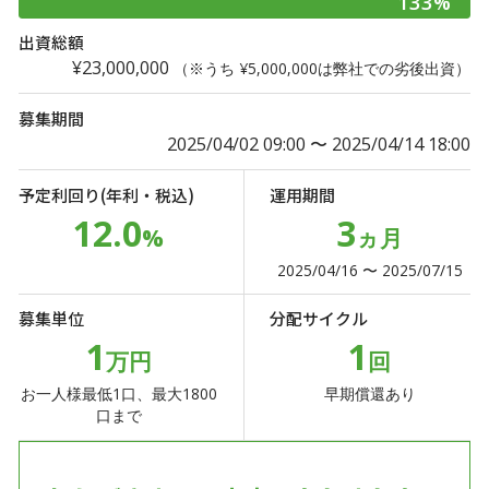
133%
出資総額
¥23,000,000
（※うち ¥5,000,000は弊社での劣後出資）
募集期間
2025/04/02 09:00 〜 2025/04/14 18:00
予定利回り(年利・税込)
運用期間
12.0
3
%
ヵ月
2025/04/16 〜 2025/07/15
募集単位
分配サイクル
1
1
万円
回
お一人様最低1口、最大1800
早期償還あり
口まで