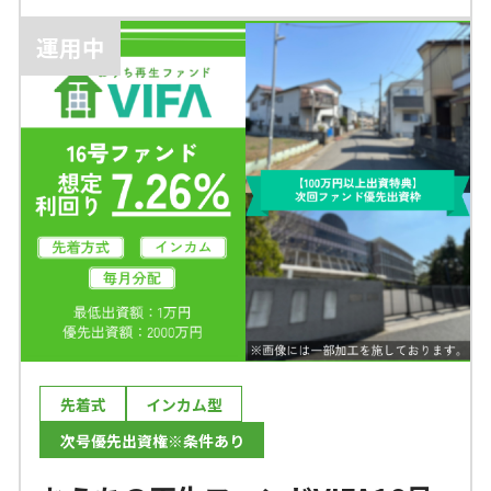
運用中
先着式
インカム型
次号優先出資権※条件あり