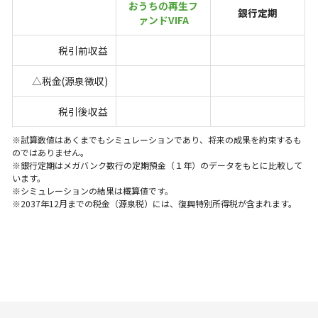
おうちの再生フ
銀行定期
ァンドVIFA
税引前収益
△税金(源泉徴収)
税引後収益
※試算数値はあくまでもシミュレーションであり、将来の成果を約束するも
のではありません。
※銀行定期はメガバンク数行の定期預金（１年）のデータをもとに比較して
います。
※シミュレーションの結果は概算値です。
※2037年12月までの税金（源泉税）には、復興特別所得税が含まれます。