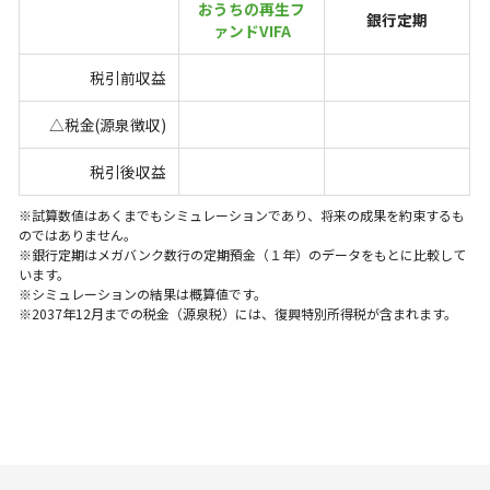
おうちの再生フ
銀行定期
ァンドVIFA
税引前収益
△税金(源泉徴収)
税引後収益
※試算数値はあくまでもシミュレーションであり、将来の成果を約束するも
のではありません。
※銀行定期はメガバンク数行の定期預金（１年）のデータをもとに比較して
います。
※シミュレーションの結果は概算値です。
※2037年12月までの税金（源泉税）には、復興特別所得税が含まれます。