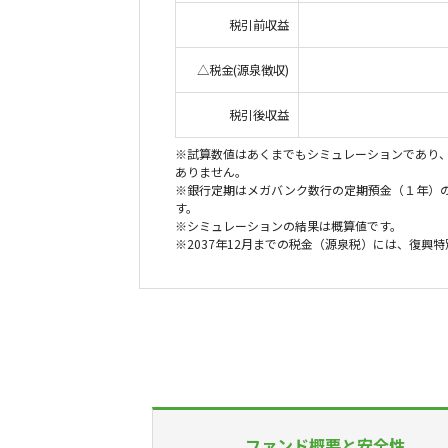
税引前収益
△税金(源泉徴収)
税引後収益
※試算数値はあくまでもシミュレーションであり
ありません。
※銀行定期はメガバンク数行の定期預金（１年）
す。
※シミュレーションの結果は概算値です。
※2037年12月までの税金（源泉税）には、復興
ファンド概要と安全性