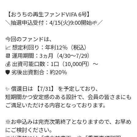
【おうちの再生ファンドVIFA 6号】
＼抽選申込受付：4/15(火)9:00開始🌱／
今回のファンドは、
📈 想定利回り：年利12％（税込）
📆 運用期間：3ヵ月（4/30〜7/29）
💰 出資可能口数：1口（10,000円）〜
🛡 劣後出資割合：約20％
✨ 償還日は 【7/31】 を予定しており、
短期間かつ安定感のある設計で、会員の皆さまにも
ご満足いただける内容となっております。
※お申込みは完売次第終了となりますので、お早め
にご検討ください。