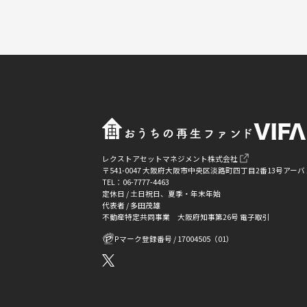
レクストアセットマネジメント株式会社
〒541-0047 大阪府大阪市中央区淡路町四丁目2番13号ア
TEL：06-7777-4463
定休日 / 土日祝日、夏季・年末年始
代表者 / 多田茂雄
不動産特定共同事業 大阪府知事第26号 電子取引
Pマーク登録番号 / 17004505（01）